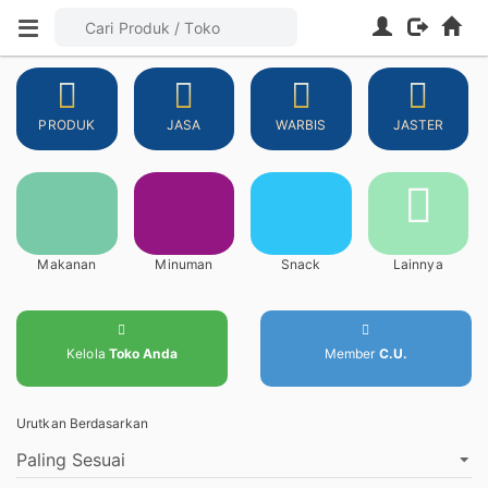
PRODUK
JASA
WARBIS
JASTER
Makanan
Minuman
Snack
Lainnya
Kelola
Toko Anda
Member
C.U.
Urutkan Berdasarkan