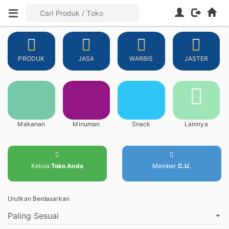
PRODUK
JASA
WARBIS
JASTER
Makanan
Minuman
Snack
Lainnya
Kelola
Toko Anda
Member
C.U.
Urutkan Berdasarkan