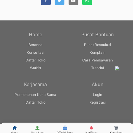
Home
Pusat Bantuan
Beranda
Pusat Resoulusi
Konsultasi
Komplain
Daftar Toko
Cara Pembayaran
Warbis
Tutorial
Kerjasama
Akun
Permohonan Kerja Sama
Login
Daftar Toko
Registrasi
© warbis.id
Home
Akun Saya
Official Store
Notifikasi
Keranjang