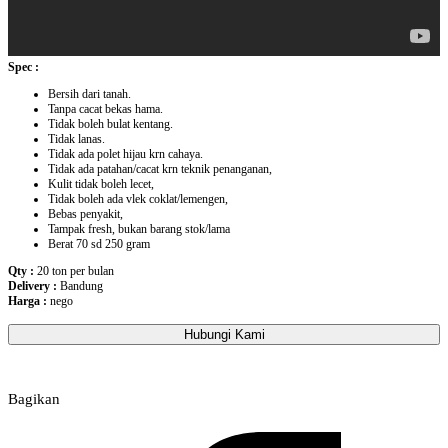
Spec :
Bersih dari tanah.
Tanpa cacat bekas hama.
Tidak boleh bulat kentang.
Tidak lanas.
Tidak ada polet hijau krn cahaya.
Tidak ada patahan/cacat krn teknik penanganan,
Kulit tidak boleh lecet,
Tidak boleh ada vlek coklat/lemengen,
Bebas penyakit,
Tampak fresh, bukan barang stok/lama
Berat 70 sd 250 gram
Qty :
20 ton per bulan
Delivery :
Bandung
Harga :
nego
Hubungi Kami
Bagikan