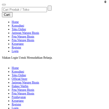
0
0
0
0
0
0
0
0
0
Cart:
Home
Konsultasi
Toko Online
Jaringan Warung Bisnis
Peta Warung Bisnis
Peta Warung Bisnis
Keranjang
Register
Login
Silakan Login Untuk Memudahkan Belanja.
Home
Konsultasi
Toko Online
Official Store
Jaringan Warung Bisnis
Etalase Warbis
Peta Warung Bisnis
Peta Warung Bisnis
Pembayaran
Keranjang
Register
Login