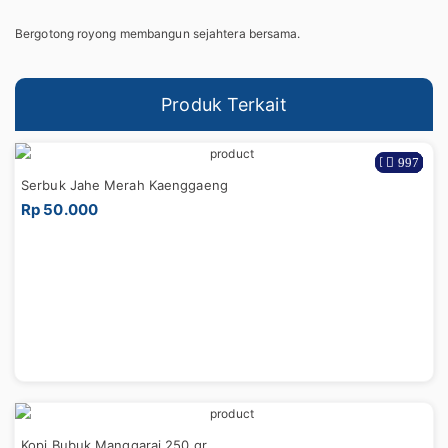
Bergotong royong membangun sejahtera bersama.
Produk Terkait
1028
1344
1133
767
923
932
663
695
877
997
Serbuk Jahe Merah Kaenggaeng
Rp 50.000
Kopi Bubuk Manggarai 250 gr