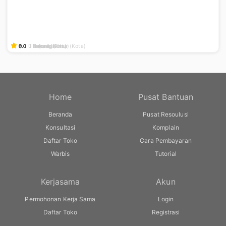
0.0
0.0
0.0
0.0
0.0
5.0
0.0
5.0
Bekasi
Kupang (Kota)
Indonesia
Jakarta Timur (Kota)
Bekasi
Indonesia
Bekasi (Kota)
Bekasi (Kota)
Home
Pusat Bantuan
Beranda
Pusat Resoulusi
Konsultasi
Komplain
Daftar Toko
Cara Pembayaran
Warbis
Tutorial
Kerjasama
Akun
Permohonan Kerja Sama
Login
Daftar Toko
Registrasi