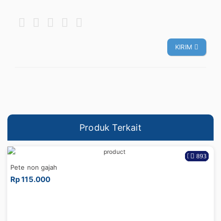
KIRIM
Produk Terkait
2827
1317
1256
2581
3127
2544
957
806
851
893
Pete non gajah
Rp 115.000