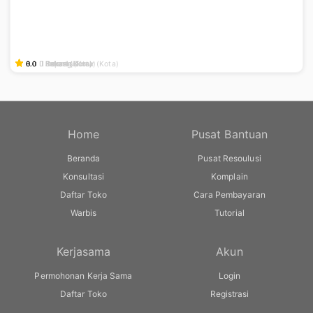
0.0
0.0
0.0
0.0
0.0
5.0
0.0
5.0
Bekasi
Kupang (Kota)
Indonesia
Jakarta Timur (Kota)
Bekasi
Indonesia
Bekasi (Kota)
Bekasi (Kota)
Home
Pusat Bantuan
Beranda
Pusat Resoulusi
Konsultasi
Komplain
Daftar Toko
Cara Pembayaran
Warbis
Tutorial
Kerjasama
Akun
Permohonan Kerja Sama
Login
Daftar Toko
Registrasi