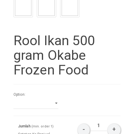
Rool Ikan 500
gram Okabe
Frozen Food
Option:
Jumlah
(min. order 1)
-
+