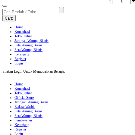
-
+
0
0
0
0
0
0
0
0
0
Cart:
Home
Konsultasi
Toko Online
Jaringan Warung Bisnis
Peta Warung Bisnis
Peta Warung Bisnis
Keranjang
Register
Login
Silakan Login Untuk Memudahkan Belanja.
Home
Konsultasi
Toko Online
Official Store
Jaringan Warung Bisnis
Etalase Warbis
Peta Warung Bisnis
Peta Warung Bisnis
Pembayaran
Keranjang
Register
Login