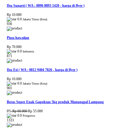
Ibu Sunarti ( WA : 0896 8893 1420 - harga di flyer )
Rp 10.000
0.0
Jakarta Timur (Kota)
936
Pizza hawaiian
Rp 70.000
0.0
Indonesia
871
Ibu Eti ( WA : 0812 9404 7826 - harga di flyer )
Rp 10.000
0.0
Jakarta Timur (Kota)
901
Beras Super Enak Gapoktan 5kg produk Manunggal Lampung
8%
Rp 60.000
Rp 55.000
0.0
Pringsewu
1333