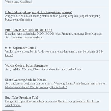
Warbis-asa, Kita Bisa !
Dibutuhkan pakang cengkeh sebanyak-banyaknya!
Anggota UKM CU3D sedang membutuhkan pakang cengkeh (tangkai penopang
bunga cengkeh) kering
PRODUK PREMIUM MOMIFOOD
Dapatkan Aneka Sembako MOMIFOOD kelas Premium, kunjungi Toko Koperasi
Ayo Sekahtera.. Salam Warbisa !
9 - 9 - September Ceria !
Yuuk share waroeng bisnis Anda ke semua relasi dan teman...ajak berbelanja di 9-9-
Ceria !
Warbis Ceria di bulan September !
Ayo, ceriakan Waroeng Bisnis Anda, share ke sosial media Anda !
Share Waroeng Anda ke Medsos
Ayo tingkatkan penjualan dan pesanan isi Waroeng Bisnis Anda dengan men-share ke
Media Sosial Anda ! Warbis, Waroeng Bisnis Anda !
Buat Toko Premium Yuk!
Dengan toko premium, anda bisa punya tampilan toko yang menarik plus link ke
sosial media!