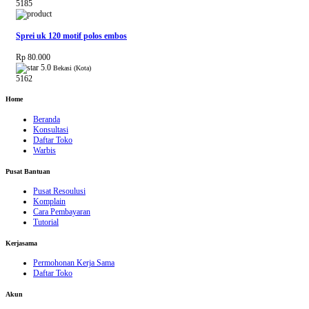
5185
Sprei uk 120 motif polos embos
Rp 80.000
5.0
Bekasi (Kota)
5162
Home
Beranda
Konsultasi
Daftar Toko
Warbis
Pusat Bantuan
Pusat Resoulusi
Komplain
Cara Pembayaran
Tutorial
Kerjasama
Permohonan Kerja Sama
Daftar Toko
Akun