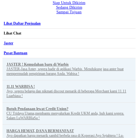
Siap Untuk Dikirim
Sedang Dikirim
Sampai Tujuan
Lihat Daftar Penjualan
Lihat Chat
Jaster
Pusat Bantuan
JASTER ! Kemudahan baru di Warbis
JASTER-Jasa Anter, segera hadir di aplikasi Warbis. Mendukung jasa anter buat
mempermudah pengiriman barang Anda. Wabisa !
11.11 WARBISA !
Ayo, segera belanja dan nikmati discout menarik di beberapa Merchant kami 11.11
Luarbiasa !
Butuh Pendanaan lewat Credit Union?
CU Tridaya Utama,membantu menyalurkan Kredit UKM anda, hub kami segera.
Salam LuWARBIaSa !
HARGA HEMAT, DANA BERMANFAAT
Ayo dapatkan harga menarik sambil berbela rasa di Koperasi Ayo Sejahtera ! Lu-