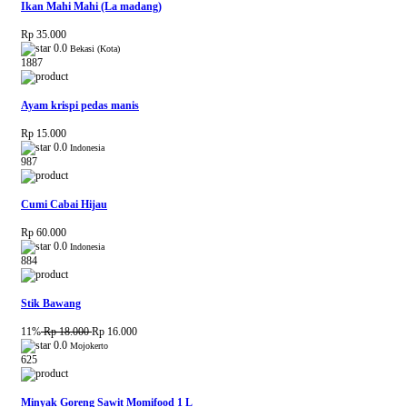
Ikan Mahi Mahi (La madang)
Rp 35.000
0.0
Bekasi (Kota)
1887
Ayam krispi pedas manis
Rp 15.000
0.0
Indonesia
987
Cumi Cabai Hijau
Rp 60.000
0.0
Indonesia
884
Stik Bawang
11%
Rp 18.000
Rp 16.000
0.0
Mojokerto
625
Minyak Goreng Sawit Momifood 1 L