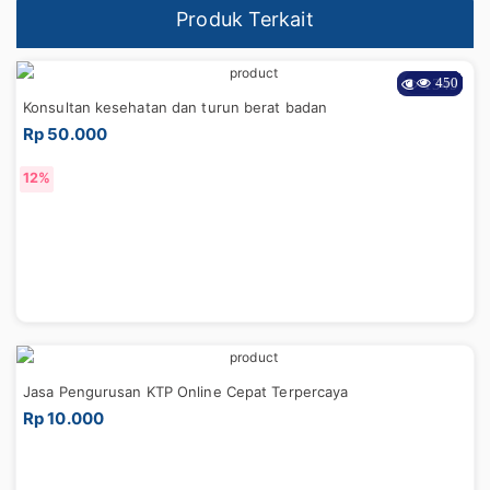
Produk Terkait
4338
1349
2779
2592
4344
1067
313
766
603
450
Konsultan kesehatan dan turun berat badan
Rp 50.000
13%
12%
Jasa Pengurusan KTP Online Cepat Terpercaya
Rp 10.000