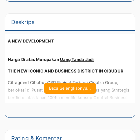
Deskripsi
A NEW DEVELOPMENT
Harga Di atas Merupakan
Uang Tanda Jadi
THE NEW ICONIC AND BUSINESS DISTRICT IN CIBUBUR
Citragrand Cibubur CBD Project Terbaru Ciputra Group,
Baca Selengkapnya...
berlokasi di Pusat Kota Cibubur dengan Akses yang Strategis,
berdiri di atas lahan 100ha memiliki konsep Central Business
District (CBD) yang terintegrasi dengan Residential, serta
memiliki fasilitas yang lengkap, menjadikan Citragrand Cibubur
CBD hunian modern & investasi yang menjanjikan
Rating & Komentar