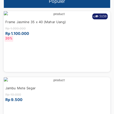
Populer
8650
7927
5680
5363
5183
7902
5685
5159
Frame Jasmine 35 x 40 (Mahar Uang)
Rp 1.300.000
Rp 1.100.000
15%
5%
23%
25%
20%
Jambu Mete Segar
Rp 10.000
Rp 9.500