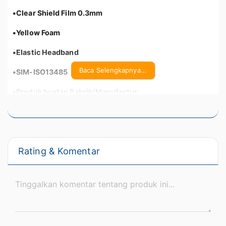
▪︎Clear Shield Film 0.3mm
▪︎Yellow Foam
▪︎Elastic Headband
Baca Selengkapnya...
▪︎SIM-ISO13485
▪︎Produk buatan Pabrik/Manufactur
▪︎Menerima Pembelian Partai Besar buat Donasi ke
Rumah Sakit
▪︎Packing Rapih dan Aman
Rating & Komentar
Masukkan kode
SEHATDIRUMAH
dan dapatkan
tambahan discount lebih dari 30%