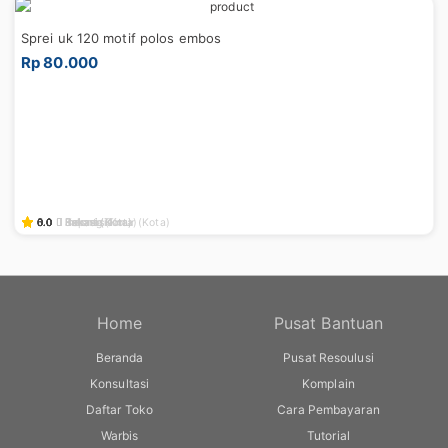
Sprei uk 120 motif polos embos
Rp 80.000
0.0
0.0
0.0
0.0
0.0
5.0
0.0
5.0
Bekasi
Kupang (Kota)
Indonesia
Jakarta Timur (Kota)
Bekasi
Indonesia
Bekasi (Kota)
Bekasi (Kota)
Home
Pusat Bantuan
Beranda
Pusat Resoulusi
Konsultasi
Komplain
Daftar Toko
Cara Pembayaran
Warbis
Tutorial