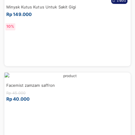
1110
1401
777
998
488
663
737
303
336
388
Minyak Kutus Kutus Untuk Sakit Gigi
Rp 149.000
11%
25%
17%
10%
Facemist zamzam saffron
Rp 45.000
Rp 40.000