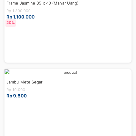
Frame Jasmine 35 x 40 (Mahar Uang)
Rp 1.300.000
Rp 1.100.000
15%
5%
23%
25%
20%
Jambu Mete Segar
Rp 10.000
Rp 9.500