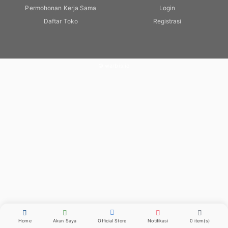
Permohonan Kerja Sama
Login
Daftar Toko
Registrasi
© warbis.id
Home
Akun Saya
Official Store
Notifikasi
0 item(s)